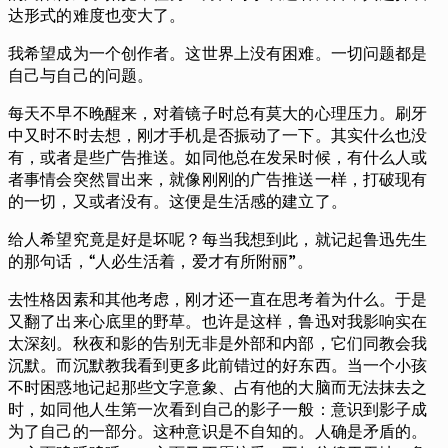
达形式的难度也变大了。
我希望成为一个创作者。这世界上没有困难。一切问题都是
自己与自己的问题。
每天不早不晚醒来，对着镜子时总有莫大的心理压力。刷牙
中又时不时去想，刚才手机是否振动了一下。其实什么也没
有，或者是些广告推送。如同他总在发呆时候，有什么人或
者事情会突然冒出来，就像刚刚的广告推送一样，打破现有
的一切，又或者没有。这便是生活感的建立了。
给人希望究竟是好是坏呢？每当我想到此，就记起鲁迅先生
的那句话，“人必生活着，爱才有所附丽”。
去性格因素和其他考虑，刚才还一直在思考着为什么。于是
又翻了出来心底里的野草。也许是这样，鲁迅对我影响实在
太深刻。秋夜和影的告别无非是外部和内部，它们同教会我
沉默。而沉默教我看到更多此前错过的好东西。当一个小孩
不时困惑地记起那些文字意象、占有他的大脑而无法抹去之
时，如同他人生第一次看到自己的影子一般：意识到影子成
为了自己的一部分。这种意识是不自知的。人确是矛盾的。